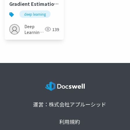
Gradient Estimation
in Unrolled
deep learning
Computation Graphs
with Persistent
Deep
139
Evolution Strategies
Learning
JP
運営：株式会社アプルーシッド
利用規約