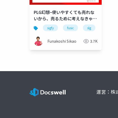
PLG幻想~使いやすくても売れな
いから、売るために考えなきゃい
けないこと。~（Fusic Biz live
sigfy
fusic
slg
vol.1）
Funakoshi Sikao
3.7K
運営：株