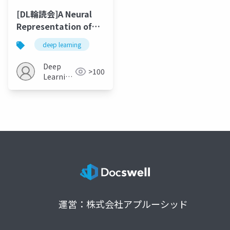
[DL輪読会]A Neural
Representation of
Sketch Drawings
deep learning
Deep
>100
Learning
JP
運営：株式会社アプルーシッド