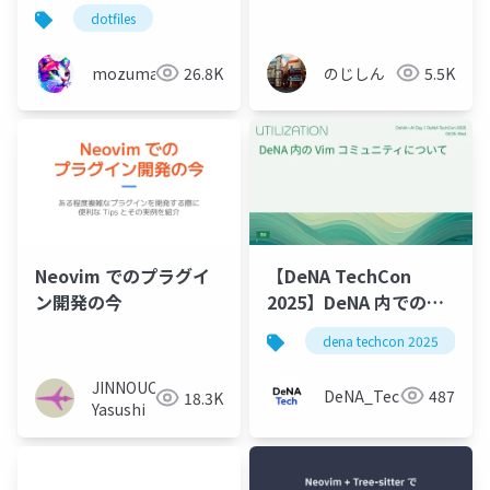
NeoVim+AstroNvimで
dotfiles
VimをIDE化した話
mozumasu
26.8K
のじしん
5.5K
Neovim でのプラグイ
【DeNA TechCon
ン開発の今
2025】DeNA 内での
Vim コミュニティにつ
dena techcon 2025
いて
JINNOUCHI
DeNA_Tech
487
18.3K
Yasushi