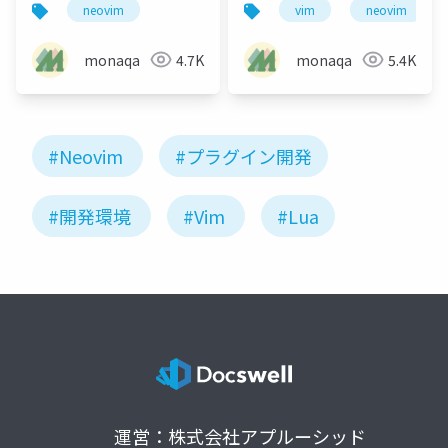
neovim
vim
neovim
monaqa
4.7K
monaqa
5.4K
#Neovim
#プラグイン開発
#開発環境
#Vim
#Lua
運営：株式会社アプルーシッド