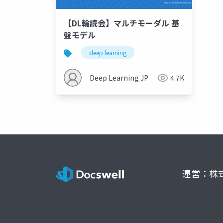
【DL輪読会】マルチモーダル 基
盤モデル
deep learning
Deep Learning JP
4.7K
運営：株