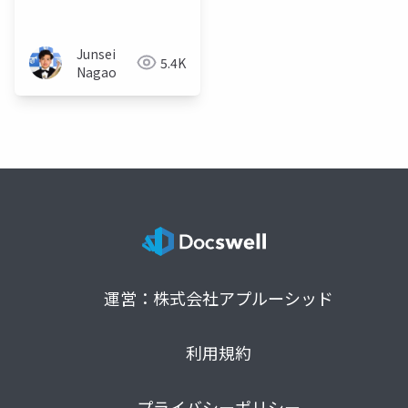
Framer Motion）でタ
イムラインに基づく ア
ニメーションを実装す
Junsei
5.4K
るには
Nagao
運営：株式会社アプルーシッド
利用規約
プライバシーポリシー