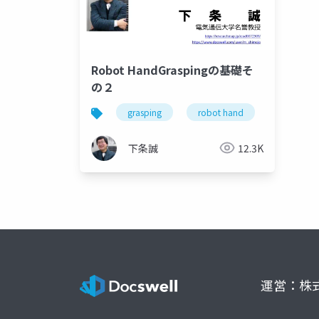
Robot HandGraspingの基礎そ
の２
grasping
robot hand
form clos
下条誠
12.3K
運営：株