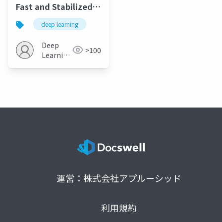
Fast and Stabilized
GAN Training for
deep learning
Highfidelity Few-
shot Image Synthesis
Deep
>100
Learning
JP
運営：株式会社アプルーシッド
利用規約