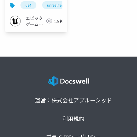
UE4に実装する方法
ue4
unreal fest
unreal fest extreme 2020 winter
【UNREAL FEST
EXTREME 2020
エピック
1.9K
WINTER】
ゲームズ
ジャパン
運営：株式会社アプルーシッド
利用規約
プライバシーポリシー