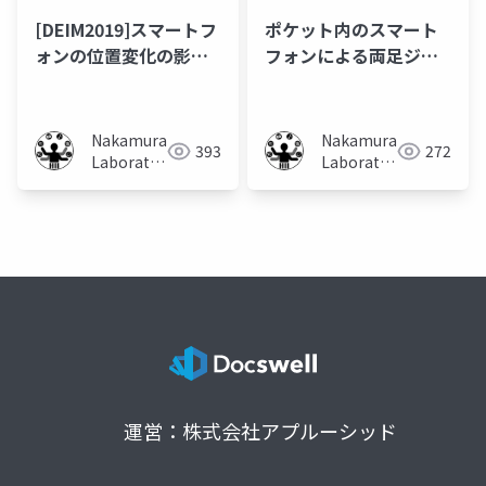
[DEIM2019]スマートフ
ポケット内のスマート
ォンの位置変化の影響
フォンによる両足ジェ
を考慮した両足ジェス
スチャ認識手法の提案
チャ認識手法
と分析
Nakamura
Nakamura
393
272
Laboratory
Laboratory
(Meiji
(Meiji
University)
University)
運営：株式会社アプルーシッド