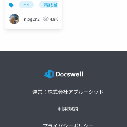
rhel
認証基盤
linux
freeipa
sssd
nlog2n2
4.8K
運営：株式会社アプルーシッド
利用規約
プライバシーポリシー