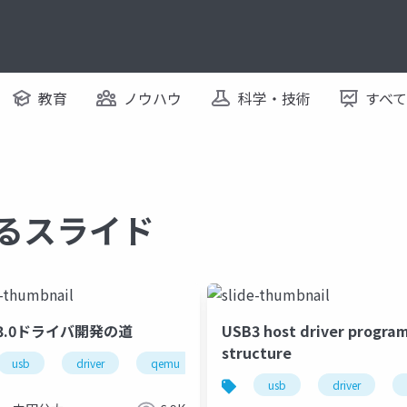
教育
ノウハウ
科学・技術
すべ
関するスライド
B3.0ドライバ開発の道
USB3 host driver progra
structure
usb
driver
qemu
x86-64
xhci
roservice
hybrid cloud
autoware
usb
driver