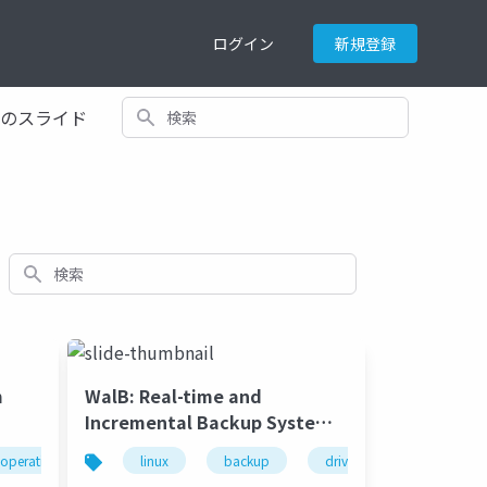
ログイン
新規登録
検索
てのスライド
検索
m
WalB: Real-time and
Incremental Backup System
for Block Devices
operating system
linux
kernelvm
backup
driver
cybozu