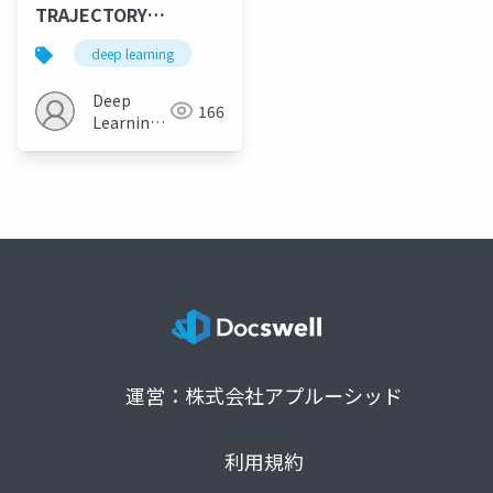
TRAJECTORY
FORECASTING WITH
deep learning
DETERMINANTAL
POINT PROCESSES
Deep
166
Learning
JP
運営：株式会社アプルーシッド
利用規約