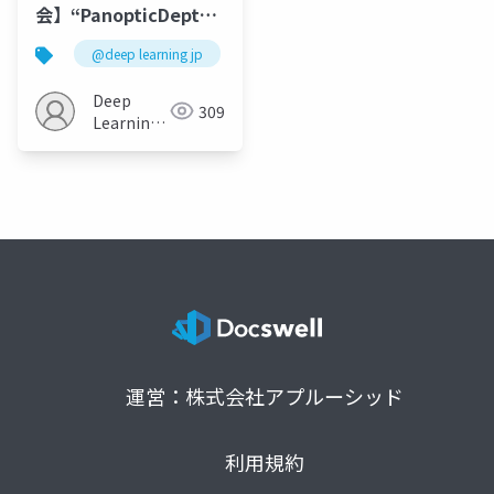
会】“PanopticDepth:
A Unified Framework
@deep learning jp
for Depth-aware
Panoptic
Deep
309
Segmentation (CVPR
Learning
2022)”
JP
運営：株式会社アプルーシッド
利用規約