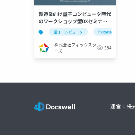
製造業向け量子コンピュータ時代
のワークショップ型DXセミナー
～生産計画最適化の中身を覗いて
量子コンピュータ
fixstarsamplifyシリー
みよう～（2022/07/20）
株式会社フィックスタ
384
ーズ
運営：株