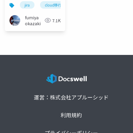
jira
cloud移行
atlassian
fumiya
7.1K
okazaki
運営：株式会社アプルーシッド
利用規約
プライバシーポリシー