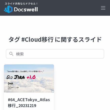
Ope
タグ #Cloud移行 に関するスライド
検索
#64_ACETokyo_Atlassian_GoJira+1.0_Cloud
移行_20231219