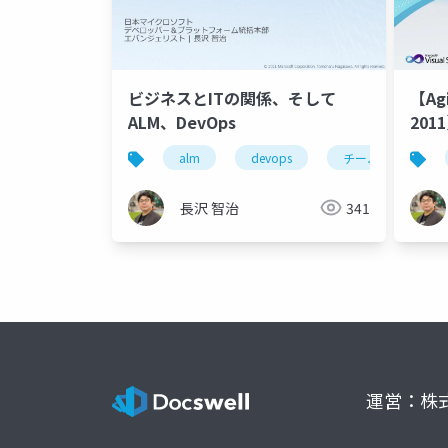
ビジネスとITの関係、そして
【Agi
ALM、DevOps
20
alm
devops
チーム開発
長沢 智治
341
運営：株