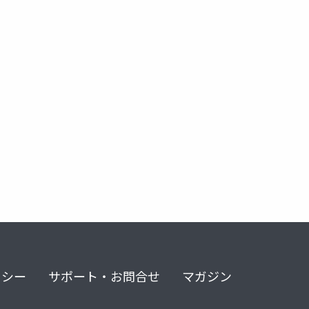
alm
application lifecycle management
continuous feedback
リシー
サポート・お問合せ
マガジン