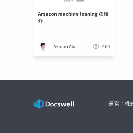
Amazon machine leaning の紹
介
Akinori Abe
>100
運営：株