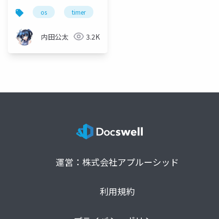
os
timer
acpi
osdev_moku2
内田公太
3.2K
運営：株式会社アプルーシッド
利用規約