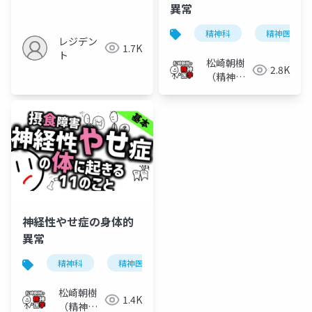
異常
精神科
精神医学
レジデン
1.7K
ト
松崎朝樹
2.8K
（精神科
医）
神経性やせ症の身体的
異常
精神科
精神医学
神経性やせ症
摂食障害
松崎朝樹
1.4K
（精神科