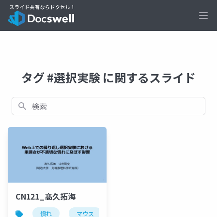
Ope
タグ #選択実験 に関するスライド
検索
CN121_髙久拓海
慣れ
マウス
軌跡
選択