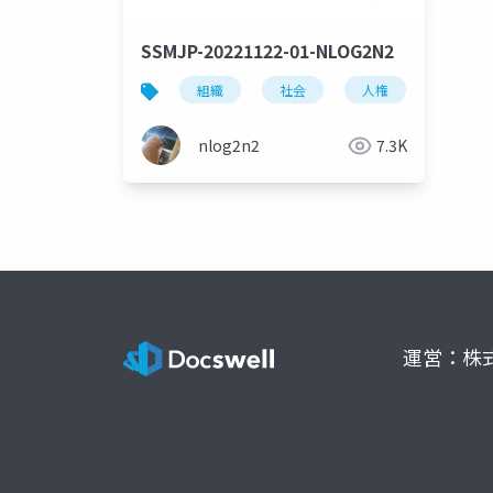
SSMJP-20221122-01-NLOG2N2
組織
社会
人権
メンタ
nlog2n2
7.3K
運営：株