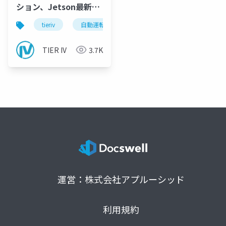
ション、Jetson最新情
報
tieriv
自動運転
computing
tierivmeetup
TIER IV
3.7K
運営：株式会社アプルーシッド
利用規約