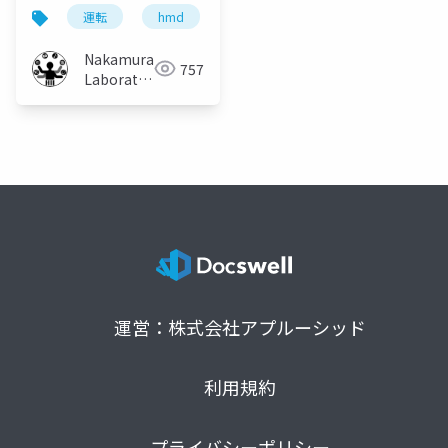
to Measure Drivers’
運転
hmd
ドライビングシミュレータ
モ
Proficiency and
Difficulty of Various
Nakamura
757
Road Conditions
Laboratory
(Meiji
University)
運営：株式会社アプルーシッド
利用規約
プライバシーポリシー