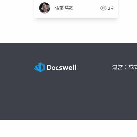
佐藤 勝彦
2K
運営：株