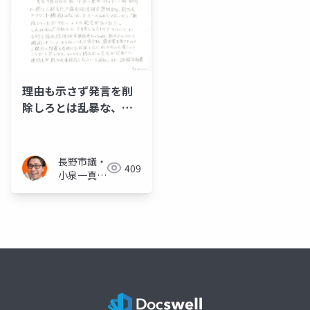
理由も示さず発言を削
除しろとは乱暴な、と
いう趣旨で侮辱に対す
る処分を要求
長野市議・
409
小泉一真
(スーパー
無所属)