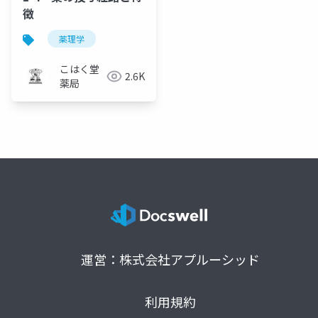
徴
薬理学
こはく堂
2.6K
薬局
運営：株式会社アプルーシッド
利用規約