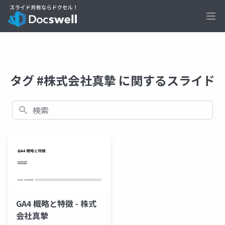
Ope
タグ #株式会社真摯 に関するスライド
検索
GA4 概略と特徴 - 株式
会社真摯