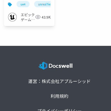
カ” のUE4 制作事例紹
ue4
unreal fest
unreal fest extreme 2020 winter
介【UNREAL FEST
EXTREME 2020
エピック
43.9K
WINTER】
ゲームズ
ジャパン
運営：株式会社アプルーシッド
利用規約
プライバシーポリシー