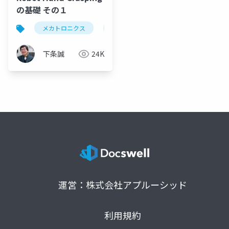
の基礎 その１
メカトロニクス
ロボットハンド
grasp
把
下条誠
24K
運営：株式会社アプルーシッド
利用規約