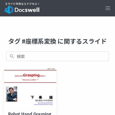
Ope
タグ #座標系変換 に関するスライド
検索
Robot Hand Grasping