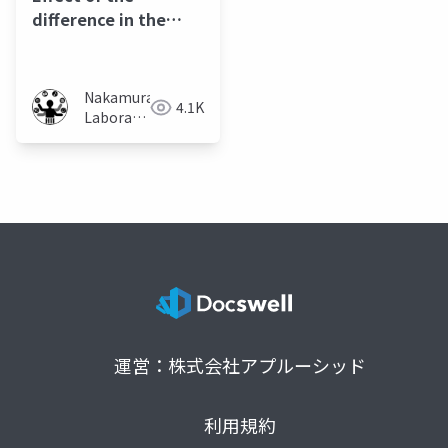
difference in the
thickness of the
memory object on
the ease of memory
Nakamura
4.1K
Laboratory
(Meiji
University)
運営：株式会社アプルーシッド
利用規約