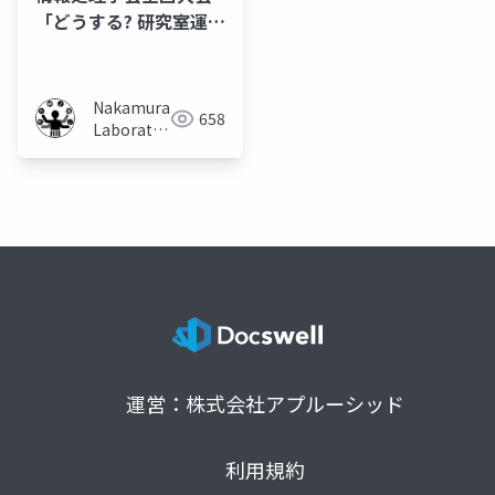
「どうする? 研究室運営
理想と現実のはざまで
見つけたメソッドと
は」（中村聡史）
Nakamura
658
Laboratory
(Meiji
University)
運営：株式会社アプルーシッド
利用規約