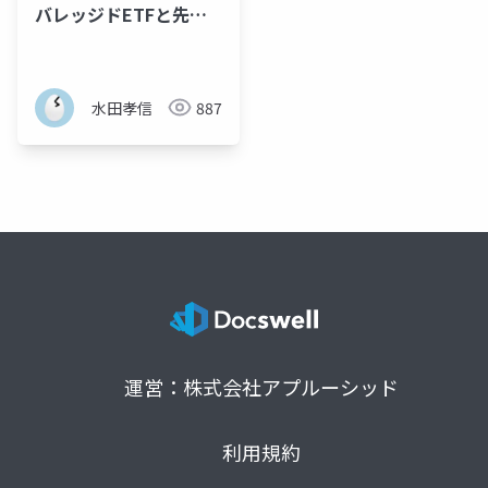
バレッジドETFと先物
市場の相互作用 -人工市
場を用いた分析-
水田孝信
887
運営：株式会社アプルーシッド
利用規約