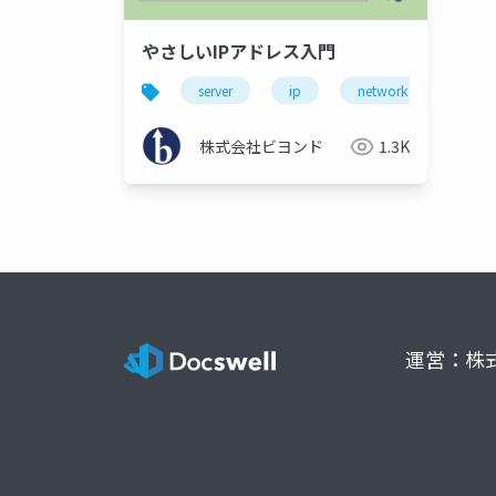
やさしいIPアドレス入門
server
ip
network
株式会社ビヨンド
1.3K
運営：株