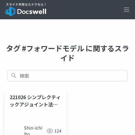
Ope
タグ #フォワードモデル に関するスラ
イド
検索
221026 シンプレクティ
ックアジョイント法に
基づくスロースリップ
断層面の摩擦不均一性
の不確実性評価
Shin-ichi
124
Ito