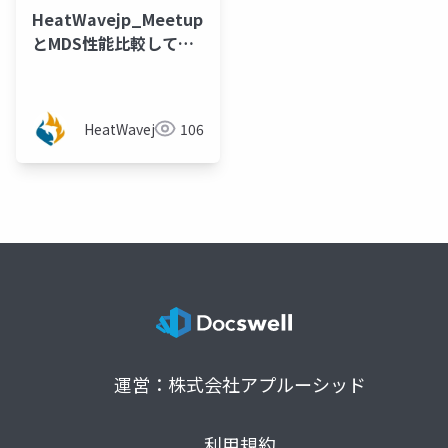
HeatWavejp_Meetup_03_HeatWave
とMDS性能比較してみ
た
HeatWavejp
106
運営：株式会社アプルーシッド
利用規約