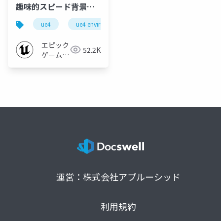
趣味的スピード背景ル
ックデブ【UE4
ue4
ue4 environment art dive 2019
ue-rendering
Environment Art Dive
2019】
エピック
52.2K
ゲームズ
ジャパン
運営：株式会社アプルーシッド
利用規約