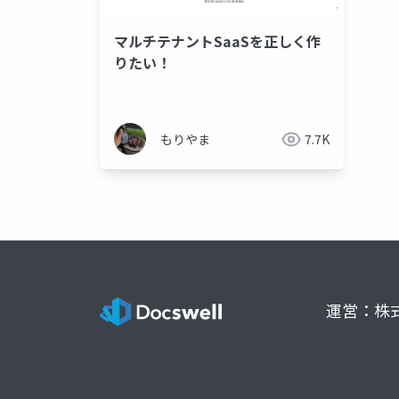
マルチテナントSaaSを正しく作
りたい！
もりやま
7.7K
運営：株