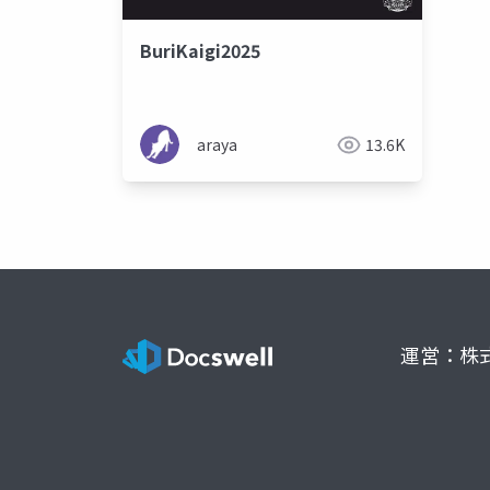
BuriKaigi2025
araya
13.6K
運営：株