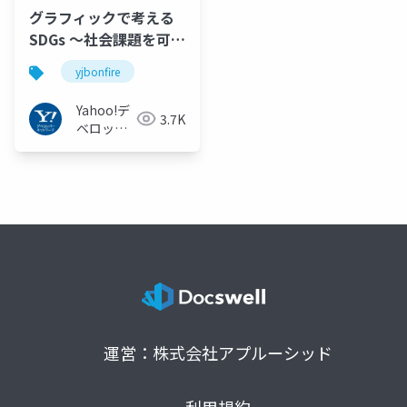
グラフィックで考える
SDGs 〜社会課題を可視
化する〜
yjbonfire
Yahoo!デ
3.7K
ベロッパ
ーネット
ワーク
運営：株式会社アプルーシッド