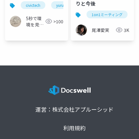
「YururiMap」
りと今後
civictech
yururimap
webアプリ
mvp
1on1ミーティング
5秒で環
>100
境を見え
尾澤愛実
3K
る化🌏 ｜
YururiMap
( 無料ア
プリ )｜
Yururi
Concept
運営：株式会社アプルーシッド
利用規約