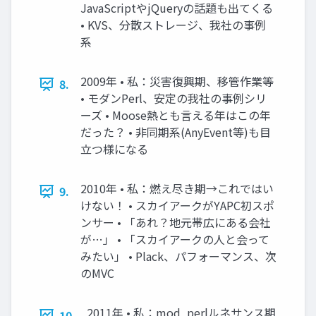
JavaScriptやjQueryの話題も出てくる
• KVS、分散ストレージ、我社の事例
系
2009年 • 私：災害復興期、移管作業等
8.
• モダンPerl、安定の我社の事例シリ
ーズ • Moose熱とも言える年はこの年
だった？ • 非同期系(AnyEvent等)も目
立つ様になる
2010年 • 私：燃え尽き期→これではい
9.
けない！ • スカイアークがYAPC初スポ
ンサー • 「あれ？地元帯広にある会社
が…」 • 「スカイアークの人と会って
みたい」 • Plack、パフォーマンス、次
のMVC
2011年 • 私：mod_perlルネサンス期
10.