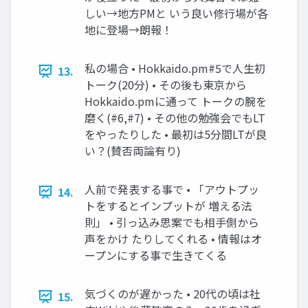
しい→地方PMと いう良い修行場が各
地に登場→朗報！
私の場合 • Hokkaido.pm#5で人生初
13.
トーク(20分) • その後も東京から
Hokkaido.pmに通って トークの腕を
磨く(#6,#7) • その他の勉強会でもLT
をやったりした • 最初は5分間LTが良
い？(賛否両論有り)
人前で発表する事で • 「アウトプッ
14.
トをするとインプットが 増える法
則」 • 引っ込み思案でも相手側から
声をかけ たりしてくれる • 情報はオ
ープンにする事で生きてくる
気づくのが遅かった • 20代の頃は社
15.