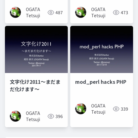
OGATA
OGATA
487
473
Tetsuji
Tetsuji
文字化け2011〜まだま
mod_perl hacks PHP
だ化けます〜
OGATA
339
Tetsuji
OGATA
396
Tetsuji