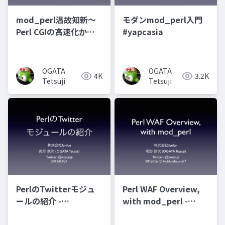
mod_perl温故知新〜
モダンmod_perl入門
Perl CGIの高速化から
#yapcasia
メールサーバまで〜
OGATA
OGATA
4K
3.2K
Tetsuji
Tetsuji
PerlのTwitterモジュ
Perl WAF Overview,
ールの紹介 -
with mod_perl -
twtr_hack
Hokkaido.pm#7