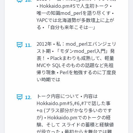
• Hokkaido.pm#5で人生初トーク •
唯一の知識mod_perlを語り尽くす •
YAPCでは北海道勢が多数壇上に上が
る • 「自分も来年こそは…」
2012年 • 私：mod_perlエバンジェリ
11.
スト期 • 「モダンmod_perl入門」発
表！ • Plackまわりも成熟して、軽量
MVCや SQLそのものの話題など先祖
帰り現象 • Perlを勉強するのに丁度良
い時期では
トーク内容について • 内容は
12.
Hokkaido.pm#5,#6,#7で話した事
+α (プラス部分がかなり多いのです
が) • Hokkaido.pmでのトークの経
験、そして スライドの蓄積と経験値
が役立った • 最初から大舞台では難