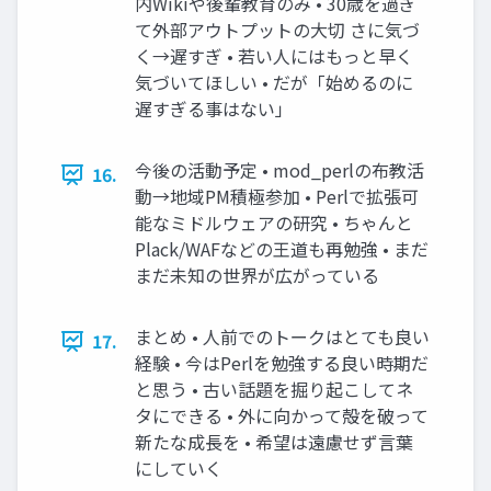
内Wikiや後輩教育のみ • 30歳を過ぎ
て外部アウトプットの大切 さに気づ
く→遅すぎ • 若い人にはもっと早く
気づいてほしい • だが「始めるのに
遅すぎる事はない」
今後の活動予定 • mod_perlの布教活
16.
動→地域PM積極参加 • Perlで拡張可
能なミドルウェアの研究 • ちゃんと
Plack/WAFなどの王道も再勉強 • まだ
まだ未知の世界が広がっている
まとめ • 人前でのトークはとても良い
17.
経験 • 今はPerlを勉強する良い時期だ
と思う • 古い話題を掘り起こしてネ
タにできる • 外に向かって殻を破って
新たな成長を • 希望は遠慮せず言葉
にしていく