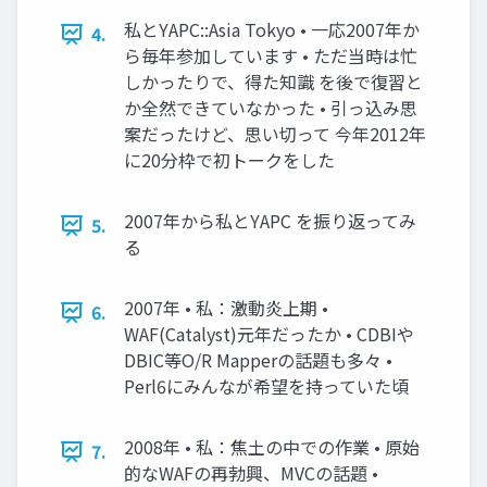
私とYAPC::Asia Tokyo • 一応2007年か
4.
ら毎年参加しています • ただ当時は忙
しかったりで、得た知識 を後で復習と
か全然できていなかった • 引っ込み思
案だったけど、思い切って 今年2012年
に20分枠で初トークをした
2007年から私とYAPC を振り返ってみ
5.
る
2007年 • 私：激動炎上期 •
6.
WAF(Catalyst)元年だったか • CDBIや
DBIC等O/R Mapperの話題も多々 •
Perl6にみんなが希望を持っていた頃
2008年 • 私：焦土の中での作業 • 原始
7.
的なWAFの再勃興、MVCの話題 •