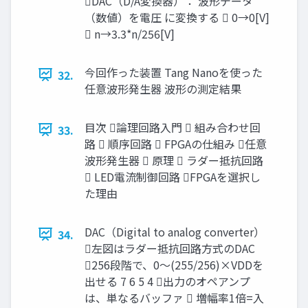
DAC（D/A変換器）： 波形データ
（数値）を電圧 に変換する  0→0[V]
 n→3.3*n/256[V]
今回作った装置 Tang Nanoを使った
32.
任意波形発生器 波形の測定結果
目次 論理回路入門  組み合わせ回
33.
路  順序回路  FPGAの仕組み 任意
波形発生器  原理  ラダー抵抗回路
 LED電流制御回路 FPGAを選択し
た理由
DAC（Digital to analog converter）
34.
左図はラダー抵抗回路方式のDAC
256段階で、0～(255/256)×VDDを
出せる 7 6 5 4 出力のオペアンプ
は、単なるバッファ  増幅率1倍=入