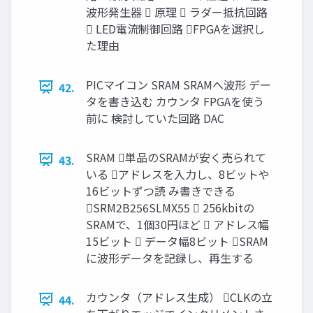
波形発生器  原理  ラダー抵抗回路
 LED電流制御回路 FPGAを選択し
た理由
PICマイコン SRAM SRAMへ波形 デー
42.
タを書き込む カウンタ FPGAを使う
前に 検討していた回路 DAC
SRAM 単品のSRAMが安く売られて
43.
いる アドレスを入力し、8ビットや
16ビットずつ読 み書きできる
SRM2B256SLMX55  256kbitの
SRAMで、1個30円ほど  アドレス幅
15ビット  データ幅8ビット SRAM
に波形データを記録し、再生する
カウンタ（アドレス生成） CLKの立
44.