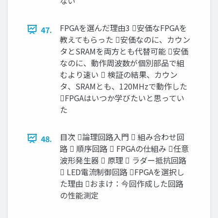
ない
FPGAを選んだ理由3 安価なFPGAを
47.
教えてもらった 安価なのに、カウン
タとSRAMを両方とも代替可能 安価
なのに、動作周波数が個別部品で組
むより速い  検証の結果、カウン
タ、SRAMとも、120MHzで動作した
FPGAはいつか学びたいと思ってい
た
目次 論理回路入門  組み合わせ回
48.
路  順序回路  FPGAの仕組み 任意
波形発生器  原理  ラダー抵抗回路
 LED電流制御回路 FPGAを選択し
た理由 おまけ：今回作成した回路
の性能測定