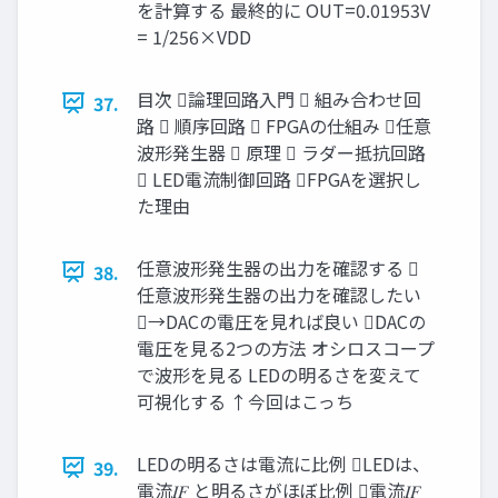
を計算する 最終的に OUT=0.01953V
= 1/256×VDD
目次 論理回路入門  組み合わせ回
37.
路  順序回路  FPGAの仕組み 任意
波形発生器  原理  ラダー抵抗回路
 LED電流制御回路 FPGAを選択し
た理由
任意波形発生器の出力を確認する 
38.
任意波形発生器の出力を確認したい
→DACの電圧を見れば良い DACの
電圧を見る2つの方法 オシロスコープ
で波形を見る LEDの明るさを変えて
可視化する ↑今回はこっち
LEDの明るさは電流に比例 LEDは、
39.
電流𝐼𝐹 と明るさがほぼ比例 電流𝐼𝐹