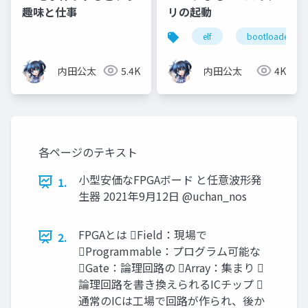
趣味と仕事
リの起動
elf
bootloader
内田公太
5.4K
内田公太
4K
各ページのテキスト
小型安価なFPGAボード と任意波形発
1.
生器 2021年9月12日 @uchan_nos
FPGAとは Field：現場で
2.
Programmable：プログラム可能な
Gate：論理回路の Array：集まり 
論理回路を書き換えられるICチップ 
通常のICは工場で回路が作られ、後か