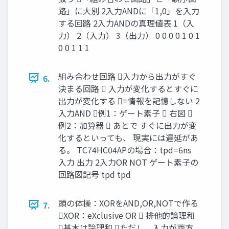
路」に大別 2入力ANDに「1,0」を入力
する回路 2入力ANDの真理値表 1（入
力） 2（入力） 3（出力） 0 0 0 0 1 0 1
0 0 1 1 1
組み合わせ回路 入力から出力がすぐ
6.
決まる回路  入力が変化するとすぐに
出力が変化する =情報を記憶しない 2
入力AND 例1：ゲート素子  右図 
例2：加算器  あとで すぐに出力が変
化するといっても、 現実には遅延があ
る。 TC74HC04APの場合：tpd=6ns
入力 出力 2入力OR NOT ゲート素子の
回路図記号 tpd tpd
頭の体操：XORをAND,OR,NOTで作る
7.
XOR：eXclusive OR  排他的論理和
基本は論理和 ただし、入力が両方