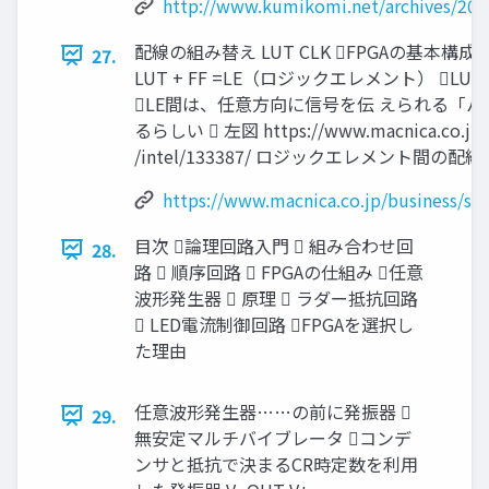
http://www.kumikomi.net/archives/2009
配線の組み替え LUT CLK FPGAの基本構成要
27.
LUT + FF =LE（ロジックエレメント） L
LE間は、任意方向に信号を伝 えられる「
るらしい  左図 https://www.macnica.co.jp/bu
/intel/133387/ ロジックエレメント間の配線
https://www.macnica.co.jp/business/sem
目次 論理回路入門  組み合わせ回
28.
路  順序回路  FPGAの仕組み 任意
波形発生器  原理  ラダー抵抗回路
 LED電流制御回路 FPGAを選択し
た理由
任意波形発生器……の前に発振器 
29.
無安定マルチバイブレータ コンデ
ンサと抵抗で決まるCR時定数を利用