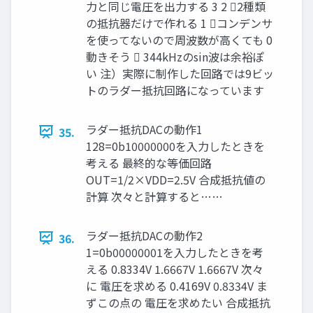
力と同じ電圧を出力する 3 2 2種類
の抵抗器だけで作れる 1 コンデンサ
を使ってないので周波数が高くても 0
動きそう  344kHzのsin波は余裕ぽ
い 注）実際に制作した回路では9ビッ
トのラダー抵抗回路になっています
ラダー抵抗DACの動作1
35.
128=0b10000000を入力したときを
考える 最終的な等価回路
OUT=1/2×VDD=2.5V 合成抵抗値の
計算 次々と計算すると……
ラダー抵抗DACの動作2
36.
1=0b00000001を入力したときを考
える 0.8334V 1.6667V 1.6667V 次々
に 電圧を求める 0.4169V 0.8334V ま
ずこの点の 電圧を求めたい 合成抵抗