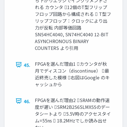
ち下がりエッジでインクリメントさ
れる カウンタ 12個のT型フリップ
フロップ回路から構成される  T型フ
リップフロップ：クロックにより出
力が反転 内部等価回路
SN54HC4040, SN74HC4040 12-BIT
ASYNCHRONOUS BINARY
COUNTERS より引用
FPGAを選んだ理由1 カウンタが秋
45.
月でディスコン（discontinue） 最
近終売した模様 右図はGoogle のキ
ャッシュから
FPGAを選んだ理由2 SRAMの動作速
46.
度が遅い SRM2B256SLMX55のデー
タシートより 5.5V時のアクセスタイ
ム=55ns  18.2MHzでしか読み出せ