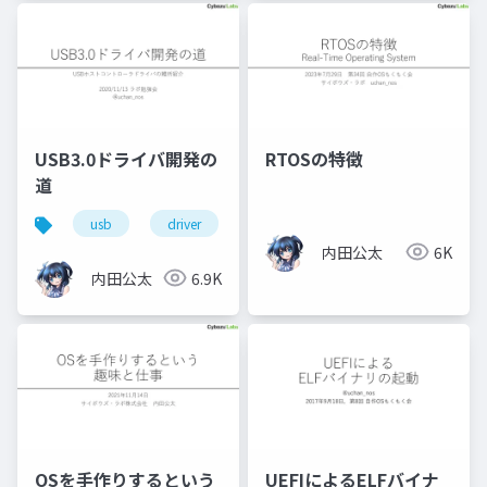
USB3.0ドライバ開発の
RTOSの特徴
道
usb
driver
qemu
x86-64
xhci
内田公太
6K
内田公太
6.9K
OSを手作りするという
UEFIによるELFバイナ