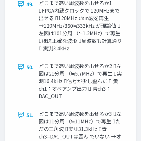
どこまで高い周波数を出せるか1
49.
FPGA内蔵クロックで 120MHzまで
出せる 120MHzでsin波を再生
→120MHz/360≒333kHz が理論値 
左図は101分周 （≒1.2MHz）で再生
ほぼ正確な波形 周波数も計算通り
 実測3.4kHz
どこまで高い周波数を出せるか2 左
50.
図は21分周 （≒5.7MHz）で再生 実
測16.4kHz 信号が少し歪んだ  黄
ch1：オペアンプ出力  青ch3：
DAC_OUT
どこまで高い周波数を出せるか3 左
51.
図は11分周 （≒11MHz）で再生 た
だの三角波 実測31.3kHz 青
ch3=DAC_OUTは歪ん でいない →オ