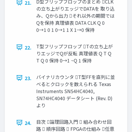
D型フリップフロップのまとめ CLK
21.
の立ち上がりエッジでDATAを 取り込
み、Qから出力 それ以外の期間では
Qを保持 真理値表 DATA CLK Q 0
0→1 0 1 0→1 1 X 1→0 保持
T型フリップフロップ Tの立ち上が
22.
りエッジでQが反転 真理値表 Q T Q
T Q 0 保持 0→1 ~Q 1 保持
バイナリカウンタ T型FFを直列に並
23.
べるとクロックを数えられる Texas
Instruments SN54HC4040,
SN74HC4040 データシート (Rev. D)
より
目次 論理回路入門  組み合わせ回
24.
路  順序回路  FPGAの仕組み 任意