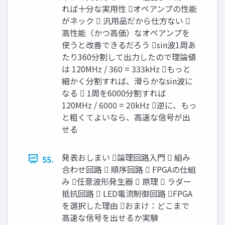
れば十分な実用性 オペアンプの性能
がネック  汎用品だから仕方ない 
高性能（かつ高価）なオペアンプを
使うと改善できるだろう sin波1周あ
たり360分割して出力したので理論値
は 120MHz / 360 = 333kHz もっと
細かく分割すれば、滑らかなsin波に
なる  1周を6000分割すれば
120MHz / 6000 = 20kHz 逆に、もっ
と粗くてよいなら、高速な信号が出
せる
発表おしまい 論理回路入門  組み
55.
合わせ回路  順序回路  FPGAの仕組
み 任意波形発生器  原理  ラダー
抵抗回路  LED電流制御回路 FPGA
を選択した理由 おまけ：どこまで
高速な信号を出せるか実験