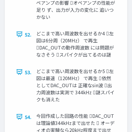
ペアンプの影響 オペアンプの性能が
足り ず、出力が入力の変化に 追いつ
かない
どこまで高い周波数を出せるか4 左
52.
図は6分周（20MHz） で再生
DAC_OUTの動作周波数 には問題が
なさそう スパイクが出てるのは謎
どこまで高い周波数を出せるか5 左
53.
図は最速（120MHz） で再生 依然
としてDAC_OUTは 正確なsin波 出
力周波数は実測で 344kHz 謎スパイ
クも消えた
今回作成した回路の性能 DAC_OUT
54.
は理論値344kHzまで出せた  オーデ
ィオの実験なら20kHz程度まで出せ