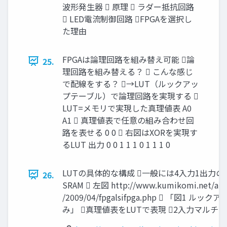
波形発生器  原理  ラダー抵抗回路
 LED電流制御回路 FPGAを選択し
た理由
FPGAは論理回路を組み替え可能 論
25.
理回路を組み替える？  こんな感じ
で配線をする？ →LUT（ルックアッ
プテーブル）で論理回路を実現する 
LUT=メモリで実現した真理値表 A0
A1  真理値表で任意の組み合わせ回
路を表せる 0 0  右図はXORを実現す
るLUT 出力 0 0 1 1 1 0 1 1 1 0
LUTの具体的な構成 一般には4入力1出力のLU
26.
SRAM  左図 http://www.kumikomi.net/arc
/2009/04/fpgalsifpga.php  「図1 
み」 真理値表をLUTで表現 2入力マルチ