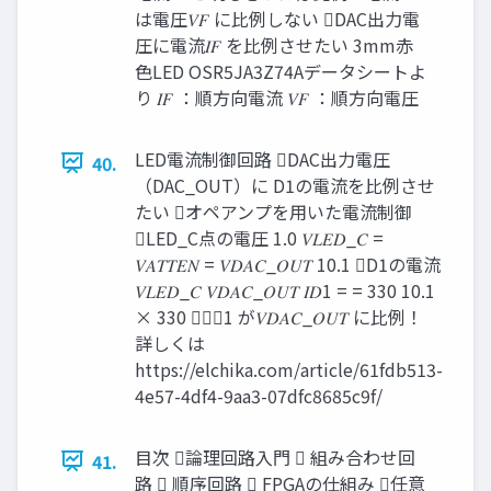
は電圧𝑉𝐹 に比例しない DAC出力電
圧に電流𝐼𝐹 を比例させたい 3mm赤
色LED OSR5JA3Z74Aデータシートよ
り 𝐼𝐹 ：順方向電流 𝑉𝐹 ：順方向電圧
LED電流制御回路 DAC出力電圧
40.
（DAC_OUT）に D1の電流を比例させ
たい オペアンプを用いた電流制御
LED_C点の電圧 1.0 𝑉𝐿𝐸𝐷_𝐶 =
𝑉𝐴𝑇𝑇𝐸𝑁 = 𝑉𝐷𝐴𝐶_𝑂𝑈𝑇 10.1 D1の電流
𝑉𝐿𝐸𝐷_𝐶 𝑉𝐷𝐴𝐶_𝑂𝑈𝑇 𝐼𝐷1 = = 330 10.1
× 330 𝐼𝐷1 が𝑉𝐷𝐴𝐶_𝑂𝑈𝑇 に比例！
詳しくは
https://elchika.com/article/61fdb513-
4e57-4df4-9aa3-07dfc8685c9f/
目次 論理回路入門  組み合わせ回
41.
路  順序回路  FPGAの仕組み 任意