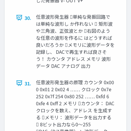
した発振器 V- OUT V+
任意波形発生器 単純な発振回路で
30.
は単純な波形し か作れない  矩形波
や三角波、正弦波とか 右図のよう
な任意の波形を作るに はどうすれば
良いだろうか メモリに波形データを
記録し、 DACで再生すれば良さそ
う！ カウンタ アドレス メモリ 波形
データ DAC アナログ 出力
任意波形発生器の原理 カウンタ 0x00
31.
0 0x01 2 0x02 4 …… クロック 0x7e
252 0x7f 254 0x80 252 …… 0xfd 6
0xfe 4 0xff 2 メモリ カウンタ： DAC
クロックを数え、アドレス を生成す
る メモリ： 波形データを出力する
 8ビット出力なら0～255