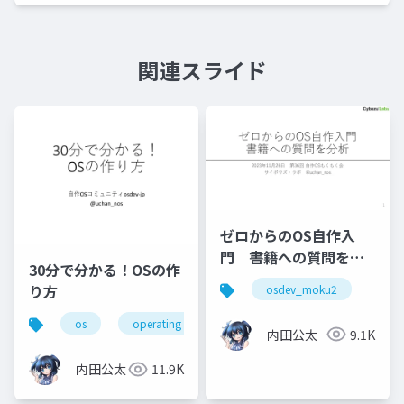
関連スライド
ゼロからのOS自作入
門 書籍への質問を分
30分で分かる！OSの作
析
り方
osdev_moku2
os
operating system
osdev_moku2
内田公太
9.1K
内田公太
11.9K