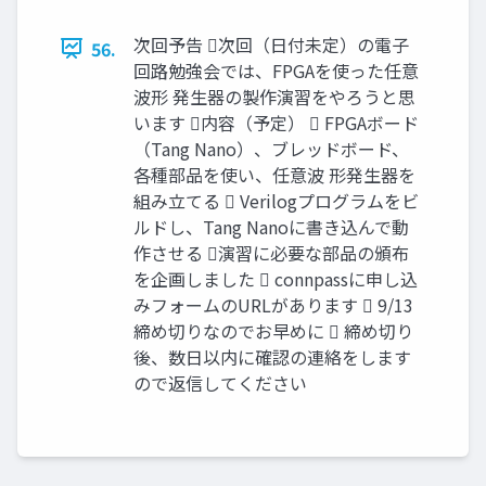
次回予告 次回（日付未定）の電子
56.
回路勉強会では、FPGAを使った任意
波形 発生器の製作演習をやろうと思
います 内容（予定）  FPGAボード
（Tang Nano）、ブレッドボード、
各種部品を使い、任意波 形発生器を
組み立てる  Verilogプログラムをビ
ルドし、Tang Nanoに書き込んで動
作させる 演習に必要な部品の頒布
を企画しました  connpassに申し込
みフォームのURLがあります  9/13
締め切りなのでお早めに  締め切り
後、数日以内に確認の連絡をします
ので返信してください