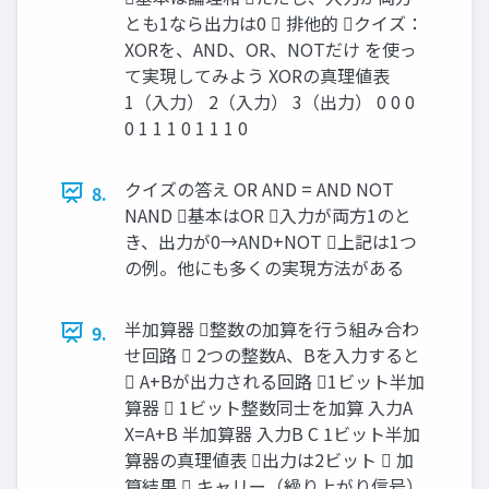
とも1なら出力は0  排他的 クイズ：
XORを、AND、OR、NOTだけ を使っ
て実現してみよう XORの真理値表
1（入力） 2（入力） 3（出力） 0 0 0
0 1 1 1 0 1 1 1 0
クイズの答え OR AND = AND NOT
8.
NAND 基本はOR 入力が両方1のと
き、出力が0→AND+NOT 上記は1つ
の例。他にも多くの実現方法がある
半加算器 整数の加算を行う組み合わ
9.
せ回路  2つの整数A、Bを入力すると
 A+Bが出力される回路 1ビット半加
算器  1ビット整数同士を加算 入力A
X=A+B 半加算器 入力B C 1ビット半加
算器の真理値表 出力は2ビット  加
算結果  キャリー（繰り上がり信号）