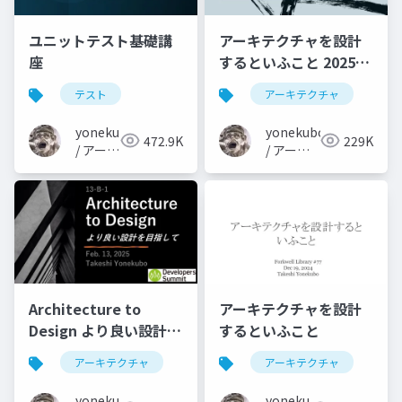
ユニットテスト基礎講
アーキテクチャを設計
座
するといふこと 2025年
版
テスト
アーキテクチャ
yonekubo
yonekubo
472.9K
229K
/ アーキ
/ アーキ
テクト
テクトの
の教科
教科書
書
Architecture to
アーキテクチャを設計
Design より良い設計を
するといふこと
目指して
アーキテクチャ
アーキテクチャ
yonekubo
yonekubo