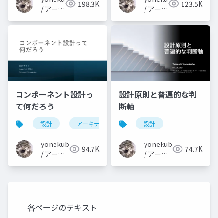
198.3K
123.5K
/ アーキ
/ アーキ
テクト
テクト
の教科
の教科
書
書
コンポーネント設計っ
設計原則と普遍的な判
て何だろう
断軸
設計
アーキテクチャ
設計
yonekubo
yonekubo
94.7K
74.7K
/ アーキ
/ アーキ
テクトの
テクトの
教科書
教科書
各ページのテキスト