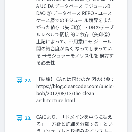
A UC DA データベース モジュールB
DAO ② データベース REPO • ユース
ケース層でのモジュー ル境界をまた
がった依存（矢 印①） • DBのテーブ
ルレベルで間接 的に依存（矢印②）
上記によって、不用意にモ ジュール
間の結合度が高く なってしまってい
る →モジュラーモノリス化を 検討す
る必要性
【結論】 CAとは何なのか 図の出典：
22.
https://blog.cleancoder.com/uncle-
bob/2012/08/13/the-clean-
architecture.html
CAにより、「ドメインを中心に据え
23.
る」 「方針と詳細を分離する」とい
うコンセ プトと枠組みをインストー