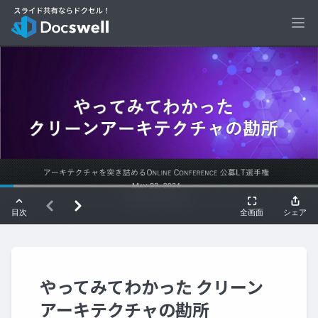
Ope
やってみてわかった クリーン
アーキテクチャの勘所