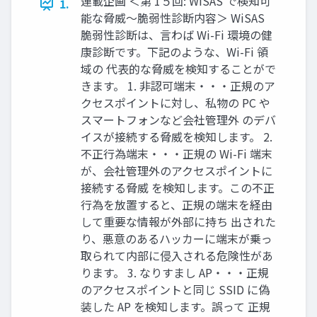
連載企画 ＜第 1５回: WiSAS で検知可
1.
能な脅威～脆弱性診断内容＞ WiSAS
脆弱性診断は、言わば Wi-Fi 環境の健
康診断です。下記のような、Wi-Fi 領
域の 代表的な脅威を検知することがで
きます。 1. 非認可端末・・・正規のア
クセスポイントに対し、私物の PC や
スマートフォンなど会社管理外 のデバ
イスが接続する脅威を検知します。 2.
不正行為端末・・・正規の Wi-Fi 端末
が、会社管理外のアクセスポイントに
接続する脅威 を検知します。この不正
行為を放置すると、正規の端末を経由
して重要な情報が外部に持ち 出された
り、悪意のあるハッカーに端末が乗っ
取られて内部に侵入される危険性があ
ります。 3. なりすまし AP・・・正規
のアクセスポイントと同じ SSID に偽
装した AP を検知します。誤って 正規