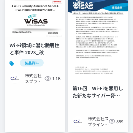
Wi-Fi領域に潜む脆弱性
と事件 2023_秋
製品資料
株式会社
1.1K
スプライ
ン・ネッ
第16回 Wi-Fiを悪用し
トワーク
た新たなサイバー脅
威！【最近接攻撃】と
は？
株式会社ス
889
プライン・
ネットワー