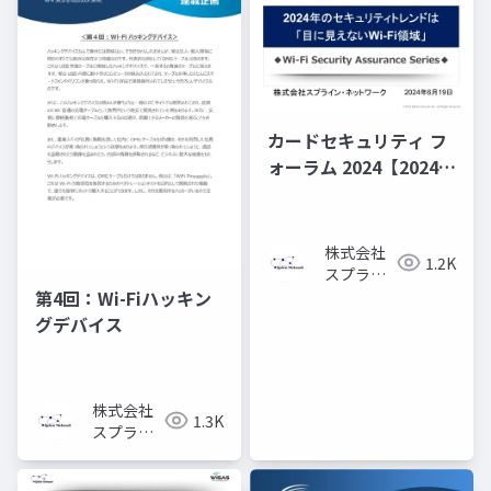
カードセキュリティ フ
ォーラム 2024【2024年
のセキュリティ・トレ
ンドは「目に見えない
Wi-Fi領域」】
株式会社
1.2K
スプライ
ン・ネッ
第4回：Wi-Fiハッキン
トワーク
グデバイス
株式会社
1.3K
スプライ
ン・ネッ
トワーク