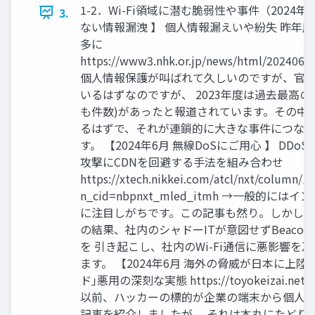
1-2．Wi-Fi領域に潜む脆弱性や事件（2024年6
3.
ない情報漏洩 】 個人情報漏えいや紛失 昨年度約
多に
https://www3.nhk.or.jp/news/html/202406
個人情報保護が叫ばれて久しいのですが、官
いるはずなのですが、 2023年度は過去最高の1
も件数)があったと報道されています。その中
るはずで、それが連鎖的に大きな事件につな
す。 【2024年6月 無線DoSにご用心 】 D
攻撃にCDNを回避する手法を組み合わせ
https://xtech.nikkei.com/atcl/nxt/column/1
n_cid=nbpnxt_mled_itmh →一般的に
に注目しがちです。この記事も然り。しかしなが
の結果、社内のシャドーITが意図せずBeacon F
を 引き起こし、社内のWi-Fi通信に悪影響
ます。 【2024年6月 海外の脅威が日本に上陸 】
ド｣悪用の深刻な実態 https://toyokeizai.net/art
以前、ハッカーの標的が企業の端末から個人
記事を紹介しましたが、 それは本丸にたどり