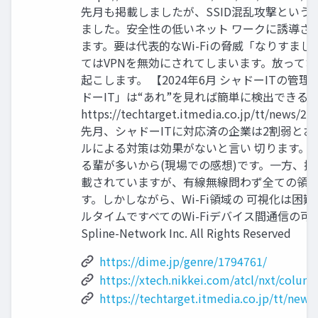
先月も掲載しましたが、SSID混乱攻撃という
ました。安全性の低いネット ワークに誘導さ
ます。要は代表的なWi-Fiの脅威「なりすまし
てはVPNを無効にされてしまいます。放って
起こします。 【2024年6月 シャドーITの管理
ドーIT」は“あれ”を見れば簡単に検出できる
https://techtarget.itmedia.co.jp/tt/news/2
先月、シャドーITに対応済の企業は2割弱と
ルによる対策は効果がないと言い 切ります。
る輩が多いから(現場での感想)です。一方、技
載されていますが、有線無線問わず全ての領
す。しかしながら、Wi-Fi領域の 可視化は困難
ルタイムですべてのWi-Fiデバイス間通信の可視
Spline-Network Inc. All Rights Reserved
https://dime.jp/genre/1794761/
https://xtech.nikkei.com/atcl/nxt/colu
https://techtarget.itmedia.co.jp/tt/new