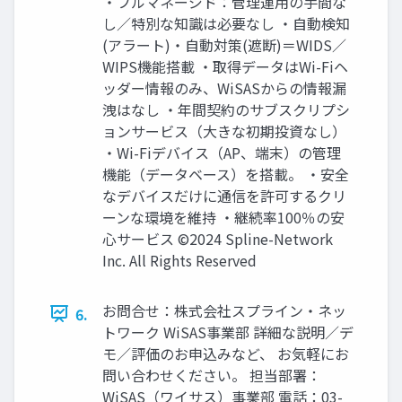
・フルマネージド：管理運用の手間な
し／特別な知識は必要なし ・自動検知
(アラート)・自動対策(遮断)＝WIDS／
WIPS機能搭載 ・取得データはWi-Fiヘ
ッダー情報のみ、WiSASからの情報漏
洩はなし ・年間契約のサブスクリプシ
ョンサービス（大きな初期投資なし）
・Wi-Fiデバイス（AP、端末）の管理
機能（データベース）を搭載。 ・安全
なデバイスだけに通信を許可するクリ
ーンな環境を維持 ・継続率100％の安
心サービス ©2024 Spline-Network
Inc. All Rights Reserved
お問合せ：株式会社スプライン・ネッ
6.
トワーク WiSAS事業部 詳細な説明／デ
モ／評価のお申込みなど、 お気軽にお
問い合わせください。 担当部署：
WiSAS（ワイサス）事業部 電話：03-