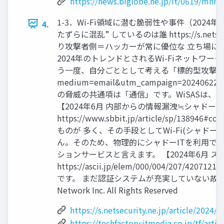
https://news.biglobe.ne.jp/it/0619/mn
1-3．Wi-Fi領域に潜む脆弱性や事件（2024
4.
たずらに混乱” しているのは誰 https://s.nets
り攻撃者側＝ハッカーが常に優位な 立ち場に
2024年のトレンドとされるWi-Fiネットワー
う一度、自分ごととして考える「標的型攻撃」の脅威 https://t
medium=email&utm_campaign
の脅威の共通項は「通信」です。WiSASは、身
【2024年6月 内部からの情報漏洩≒シャドー
https://www.sbbit.jp/article/s
ものが 多く、その手段としてWi-Fi(シャド
ん。そのため、物理的にシャドーITを利用でき
ションサービスと言えます。 【2024年6月
https://ascii.jp/elem/000/004
です。 まだ認証システムが充実していない故の手
Network Inc. All Rights Reserved
https://s.netsecurity.ne.jp/article/2024/
https://techfactory.itmedia.co.jp/tf