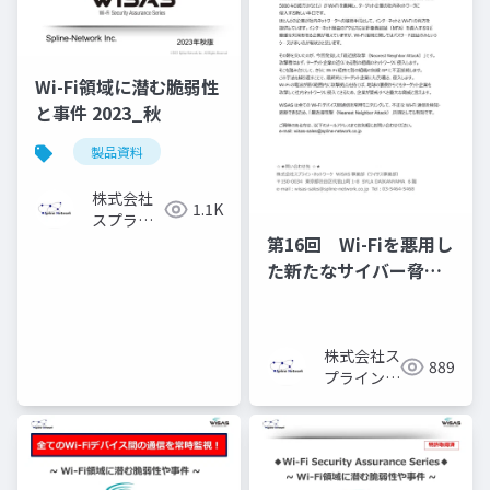
Wi-Fi領域に潜む脆弱性
と事件 2023_秋
製品資料
株式会社
1.1K
スプライ
ン・ネッ
第16回 Wi-Fiを悪用し
トワーク
た新たなサイバー脅
威！【最近接攻撃】と
は？
株式会社ス
889
プライン・
ネットワー
ク