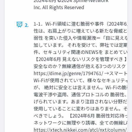
Inc. All Rights Reserved
1-1．Wi-Fi領域に潜む脆弱や事件（2024年6月
2.
性は、右肩上がりに増えている新たな脅威となっ
弱性 を突いた侵入や情報漏洩＝「目に見えな
加しています。 それを受けて、弊社では定期的に
件、セキュリティ関連のNEWSを まとめてい
【2024年6月 見えないリスクを管理すべき 
安全なのか？無線通信が抱える3つのリスク
https://dime.jp/genre/1794761/ →
Wi-Fiが使用されていて、様々なセキュリテ
が、 絶対に安全とは言えません。Wi-Fiの脆
電波干渉や盗用、通信プロトコルの 脆弱性、
げられています。あまり注目されない分野だと思
使用していることに変わりはありません。そ
べきでしょう。 【2024年6月 脆弱性対応待っ
ネットワークに無理やり誘導、全ての無線LA
https://xtech.nikkei.com/atcl/nxt/column/