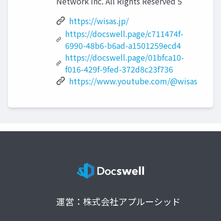
Network Inc. All Rights Reserved 5
https://wisas.jp/
https://docswell.page/c711474f-
6990-48b6-b6ad-a1501259ecd4
https://docswell.page/01bfca10-
f016-429f-9fed-372d8c23f736
https://www.youtube.com/@wisas
運営：株式会社アプルーシッド