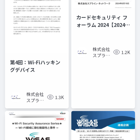
カードセキュリティ フ
ォーラム 2024【2024年
のセキュリティ・トレ
ンドは「目に見えない
Wi-Fi領域」】
株式会社
1.2K
スプライ
ン・ネッ
第4回：Wi-Fiハッキン
トワーク
グデバイス
株式会社
1.3K
スプライ
ン・ネッ
トワーク