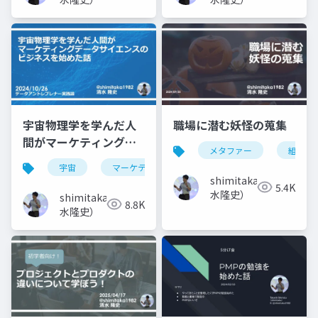
宇宙物理学を学んだ人
職場に潜む妖怪の蒐集
間がマーケティングサ
メタファー
組織課
イエンスのビジネスを
宇宙
マーケティング
データサイエンス
始めた話
shimitaka（清
5.4K
水隆史）
shimitaka（清
8.8K
水隆史）