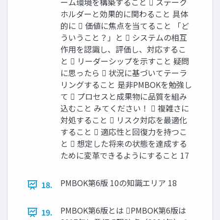
ーム環境を構築すること  ステーク
ホルダーと効果的に関わること 具体
的に  価値に焦点を当てること 「ど
ういうこと？」と  システムの相互
作用を認識し、評価し、対応するこ
と  リーダーシップを示すこと 疑問
に思ったら  状況に基づいてテーラ
リングすること 是非PMBOKを勉強し
て  プロセスと成果物に品質を組み
込むこと みてください！  複雑さに
対処すること  リスク対応を最適化
すること  適応性と回復力を持つこ
と  想定した将来の状態を達成する
ために変革できるようにすること 17
PMBOK第6版 10の知識エリア 18
18.
PMBOK第6版とは PMBOK第6版は
19.