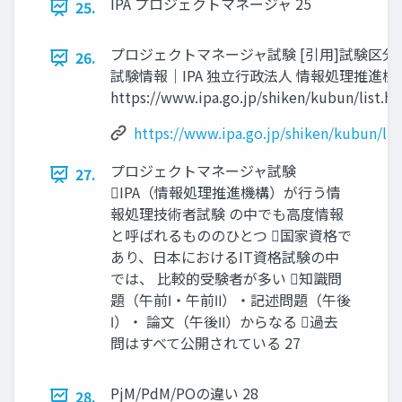
IPA プロジェクトマネージャ 25
25.
プロジェクトマネージャ試験 [引用]試験区分
26.
試験情報｜IPA 独立行政法人 情報処理推進機
https://www.ipa.go.jp/shiken/kubun/list.ht
https://www.ipa.go.jp/shiken/kubun/lis
プロジェクトマネージャ試験
27.
IPA（情報処理推進機構）が行う情
報処理技術者試験 の中でも高度情報
と呼ばれるもののひとつ 国家資格で
あり、日本におけるIT資格試験の中
では、 比較的受験者が多い 知識問
題（午前Ⅰ・午前Ⅱ）・記述問題（午後
Ⅰ）・ 論文（午後Ⅱ）からなる 過去
問はすべて公開されている 27
PjM/PdM/POの違い 28
28.