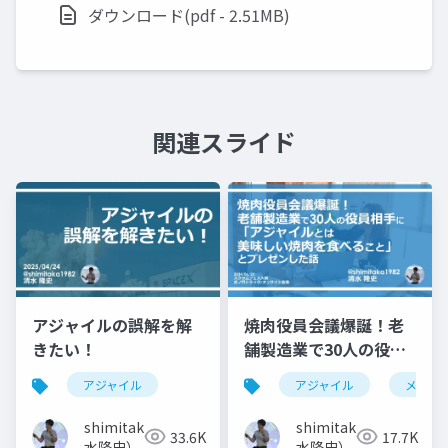
ダウンロード(pdf - 2.51MB)
関連スライド
アジャイルの誤解を解
焼肉役員会議爆誕！老
きたい！
舗製造業で30人の役員
相手に「アジャイルと
アジャイル
アジャイル
メタフ
は美味しい焼肉を食べ
ること」とプレゼンし
shimitaka（清
shimitaka（清
33.6K
17.7K
た話
水隆史）
水隆史）