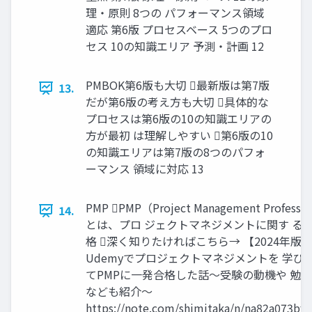
理・原則 8つの パフォーマンス領域
適応 第6版 プロセスベース 5つのプロ
セス 10の知識エリア 予測・計画 12
PMBOK第6版も大切 最新版は第7版
13.
だが第6版の考え方も大切 具体的な
プロセスは第6版の10の知識エリアの
方が最初 は理解しやすい 第6版の10
の知識エリアは第7版の8つのパフォ
ーマンス 領域に対応 13
PMP PMP（Project Management Professi
14.
とは、プロ ジェクトマネジメントに関す る
格 深く知りたければこちら→ 【2024年版
Udemyでプロジェクトマネジメントを 学び
てPMPに一発合格した話～受験の動機や 勉
なども紹介～
https://note.com/shimitaka/n/na82a073bf0