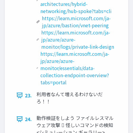
architectures/hybrid-
networking/hub-spoke?tabs=cli
https://learn.microsoft.com/ja-
jp/azure/bastion/vnet-peering
https://learn.microsoft.com/ja-
jp/azure/azure-
monitor/logs/private-link-design
https://learn.microsoft.com/ja-
jp/azure/azure-
monitor/essentials/data-
collection-endpoint-overview?
tabs=portal
利用者なんて増えるわけないだ
23.
ろ！！
動作検証をしよう ファイルレスマル
24.
ウェア攻撃  怪しいコマンドの検知
<シミュレーション ギャラリー>