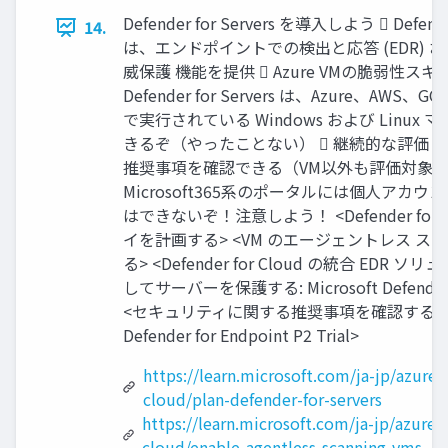
Defender for Servers を導入しよう  Defender
14.
は、エンドポイントでの検出と応答 (EDR) 
威保護 機能を提供  Azure VMの脆弱性スキャン 
Defender for Servers は、Azure、AW
で実行されている Windows および Linux
きるぞ（やったことない）  継続的な評価
推奨事項を確認できる（VM以外も評価対象）
Microsoft365系のポータルには個人アカ
はできないぞ！注意しよう！ <Defender for S
イを計画する> <VM のエージェントレス ス
る> <Defender for Cloud の統合 EDR
してサーバーを保護する: Microsoft Defender f
<セキュリティに関する推奨事項を確認する> <Mi
Defender for Endpoint P2 Trial>
https://learn.microsoft.com/ja-jp/azure/
cloud/plan-defender-for-servers
https://learn.microsoft.com/ja-jp/azure/
cloud/enable-agentless-scanning-vms