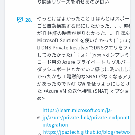
り関連リソースを消せるのが良い
やっとけばよかったこと  ほんとはスポークV
28.
ごと自動構築する形にしたかった、、、時間
が  検証の時間が足りなかった。。  ほん
Microsoft Sentinel を使いたかった(´；ω；`
 DNS Private ResolverでDNSクエリをフ
してみたかった(´；ω；`)ｳｩｩ <オンプレミ
ロード用の Azure プライベート リゾルバー> 
ダッシュボードとかでいい感じに洗い出しと
かったかも  暗黙的なSNATがなくなるアナ
があったので NAT GW を使うようにしとけ
た <Azure VM の送信接続 (SNAT) オプショ
め>
https://learn.microsoft.com/ja-
jp/azure/private-link/private-endpoint-d
integration
https://jpaztech.github.io/blog/network