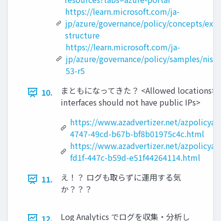
https://learn.microsoft.com/ja-
jp/azure/governance/policy/concepts/exe
structure
https://learn.microsoft.com/ja-
jp/azure/governance/policy/samples/nist-
53-r5
まともになってきた？ <Allowed locations> <
10.
interfaces should not have public IPs>
https://www.azadvertizer.net/azpolicyad
4747-49cd-b67b-bf8b01975c4c.html
https://www.azadvertizer.net/azpolicyad
fd1f-447c-b59d-e51f44264114.html
え！？ ログも取らずに運用する気
11.
か？？？
Log Analytics でログを収集・分析し
12.