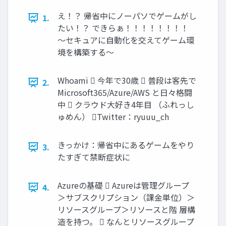
え！？ 帰省中にノーパソでゲームがし
1.
たい！？ できらぁ！！！！！！！！
～セキュアに自動化を交えてゲーム環
境を構築する～
Whoami  今年で30歳  普段は客先で
2.
Microsoft365/Azure/AWS と日々格闘
中  クラウド大好き4年目 （ふれっし
ゅめん） Twitter：ryuuu_ch
きっかけ：帰省中にあるゲームをやり
3.
たすぎて禁断症状に
Azureの基礎  Azureは管理グループ
4.
＞サブスクリプション（課金単位）＞
リソースグループ＞リソースと階 層構
造を持つ。  なんとリソースグループ