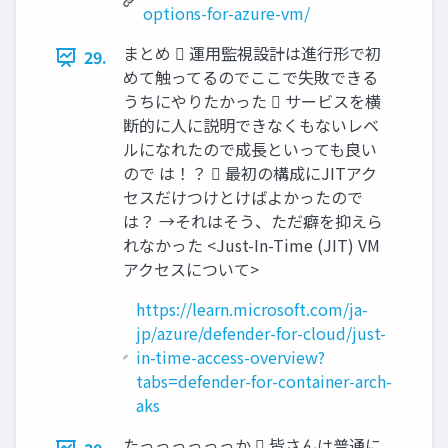
options-for-azure-vm/
まとめ  運用監視設計は進行形で初
29.
めて触ってるのでここで失敗できる
うちにやりたかった  サービスを横
断的に人に説明できなくもないレベ
ルになれたので成長といっても良い
ので は！？  最初の構成にJITアク
セスだけつけとけばよかったので
は？ →それはそう、ただ癖を抑えら
れなかった <Just-In-Time (JIT) VM
アクセスについて>
https://learn.microsoft.com/ja-
jp/azure/defender-for-cloud/just-
in-time-access-overview?
tabs=defender-for-container-arch-
aks
たっっっっっっか  皆さんは普通に