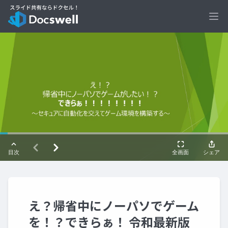
Ope
え？帰省中にノーパソでゲーム
を！？できらぁ！ 令和最新版