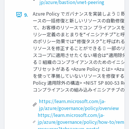
jp/azure/bastion/vnet-peering
Azure Policy でガバナンスを実装しよう  
9.
ースの一括修復と新しいリソースの自動修復
て、お客様のリソースでコン プライアンスを実現
リシー定義のまとまりを“イニシアチブ”と呼ぶ 
のポリシー効果では“修復タスク”と呼ばれる
リソースを修正することができる  一部のリ
スコープに適用させたくない場合は“適用除外
る  組織のコンプライアンスのためのイニシ
プリセットがある <Azure Policy とは> <Azure 
を使って準拠していないリソースを修復する> <A
Policy 適用除外の構造> <NIST SP 800-53 Rev
コンプライアンスの組み込みイニシアチブの詳
https://learn.microsoft.com/ja-
jp/azure/governance/policy/overview
https://learn.microsoft.com/ja-
jp/azure/governance/policy/how-to/remed
resources?tabs=azure-portal