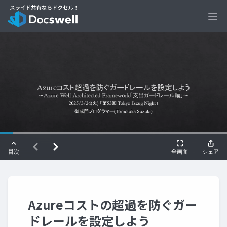
Ope
Azureコストの超過を防ぐガー
ドレールを設定しよう