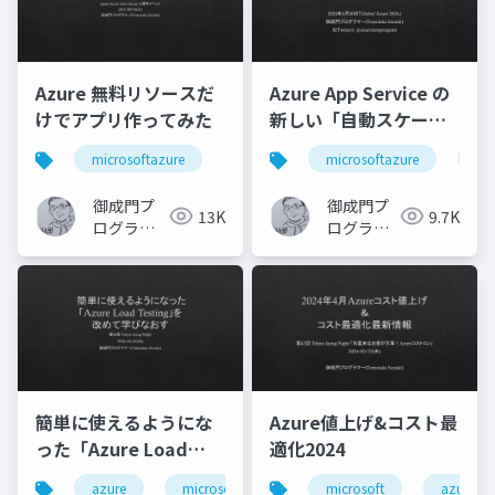
Azure 無料リソースだ
Azure App Service の
けでアプリ作ってみた
新しい「自動スケーリ
ング」を触ってみた
microsoftazure
microsoftazure
az
御成門プ
御成門プ
13K
9.7K
ログラマ
ログラマ
ー
ー
(Tomotaka
(Tomotaka
Suzuki)
Suzuki)
簡単に使えるようにな
Azure値上げ&コスト最
った「Azure Load
適化2024
Testing」を改めて学
azure
microsoft
microsoft
azure