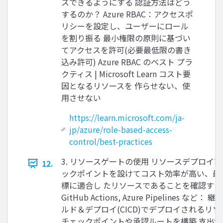
スできるようにする 認証方法はどう
するのか？ Azure RBAC：アクセスポ
リシーを設定し、ユーザーにロール
を割り振る 最小権限の原則に基づい
てアクセスを許可(必要最低限の書き
込み許可) Azure RBAC のベスト プラ
クティス | Microsoft Learn コスト要
因となるリソースを 作らせない、使
用させない
https://learn.microsoft.com/ja-
jp/azure/role-based-access-
control/best-practices
3. リソースゲートの使用 リソースデプロイ
12.
ックポイントを設けてコスト効率が高い、最
標に適合し たリソースであることを確認する
GitHub Actions, Azure Pipelines など：
ルド＆デプロイ(CICD)でデプロイされるリソ
チェックポイントや承認ルートを構築 支出