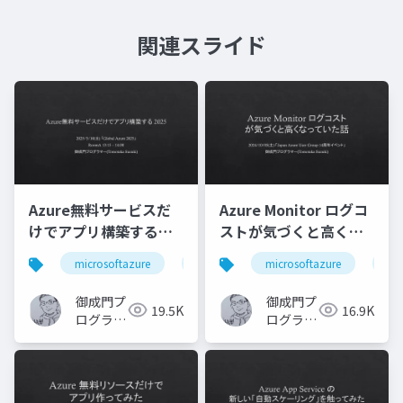
関連スライド
Azure無料サービスだ
Azure Monitor ログコ
けでアプリ構築する
ストが気づくと高くな
2025
っていた話
microsoftazure
azure
microsoftazure
microsoft
azurec
az
御成門プ
御成門プ
19.5K
16.9K
ログラマ
ログラマ
ー
ー
(Tomotaka
(Tomotaka
Suzuki)
Suzuki)