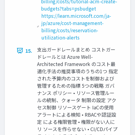
billing/costs/tutorial-acm-create-
budgets?tabs=psbudget
https://learn.microsoft.com/ja-
jp/azure/cost-management-
billing/costs/reservation-
utilization-alerts
支出ガードレールまとめ コストガー
15.
ドレールとは Azure Well-
Architected Framework のコスト最
適化手法の推奨事項のうちの1つ 指定
された予算内のコストを制御および
管理するための指標 5つの戦略 ガバ
ナンス ポリシー • リソース管理ルー
ルの統制、クォータ 制限の設定 アク
セス制御 リソースゲート IaCの使用
アラートによる検知 • RBACや認証設
定 による権限管理 • 権限がない人に
リ ソースを作らせない • CI/CDパイプ