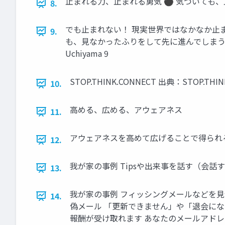
止まれる力、止まれる勇気 ⚫ 気づいても、止まら
8.
でも止まれない！ 現実世界ではなかなか止
9.
も、見なかったふりをして先に進んでしまう ⚫
Uchiyama 9
STOP.THINK.CONNECT 出典：STOP.THINK.CO
10.
高める、広める、アウェアネス
11.
アウェアネスを高めて広げることで得られる効果 ©2
12.
我が家の事例 Tipsや出来事を話す（会話する） ©2
13.
我が家の事例 フィッシングメールなどを見
14.
偽メール 「更新できません」や「退会にな
報酬が受け取れます あなたのメールアドレスをハッ