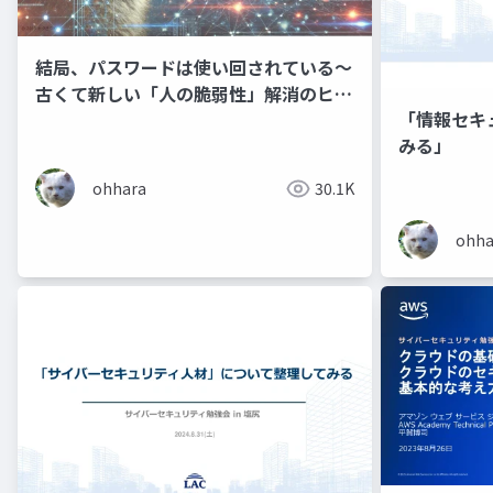
結局、パスワードは使い回されている～
古くて新しい「人の脆弱性」解消のヒン
「情報セキ
ト～
みる」
ohhara
30.1K
ohha