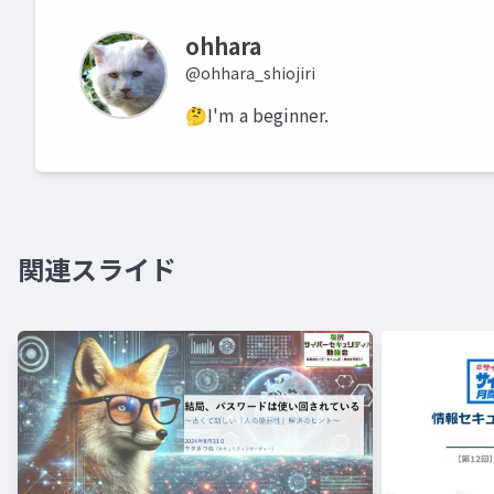
ohhara
@ohhara_shiojiri
🤔I'm a beginner.
関連スライド